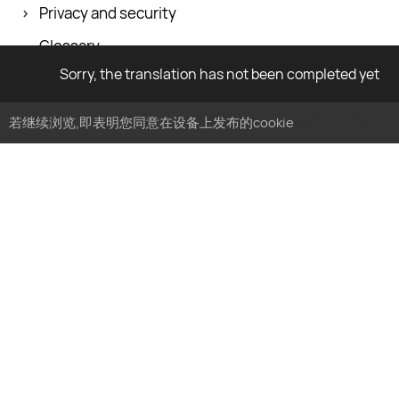
Privacy and security
Glossary
Sorry, the translation has not been completed yet
若继续浏览,即表明您同意在设备上发布的cookie
请在此查看我们的c
Follow MyTracker
By business type
By use case
By platform
SMB
Analyze product
For websites
Enterprise
Optimize ads
For apps
Agencies
Research audience
Future LTV calcu
E-commerce
Grow and predict revenue
iOS 14.5+ solutio
Ad fraud protection