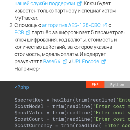
нашей службы поддержки
. Ключ будет
известен только партнёру и специалистам
MyTracker.
С помощью
алгоритма AES-128-CBC
c
ECB
партнёр зашифровывает 5 параметров:
ключ шифрования, код валюты, стоимость и
количество действий, за которое указана
стоимость, модель оплаты. И кодирует
результат в
Base64
и
URL Encode
.
Например:
PHP
Python
<?php
$secretKey = hex2bin(trim(readline(
'Ent
$costModel = trim(readline(
'Enter cost 
$costValue = trim(readline(
'Enter cost 
$costCount = trim(readline(
'Enter cost 
$costCurrency = trim(readline(
'Enter co