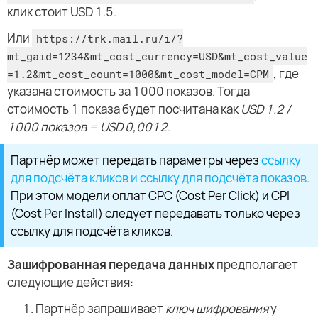
клик стоит USD 1.5.
Или
https://trk.mail.ru/i/?
mt_gaid=1234&mt_cost_currency=USD&mt_cost_value
, где
=1.2&mt_cost_count=1000&mt_cost_model=CPM
указана стоимость за 1000 показов. Тогда
стоимость 1 показа будет посчитана как
USD 1.2 /
1000 показов = USD 0,0012
.
Партнёр может передать параметры через
ссылку
для подсчёта кликов и ссылку для подсчёта показов
.
При этом модели оплат CPC (Cost Per Click) и CPI
(Cost Per Install) следует передавать только через
ссылку для подсчёта кликов.
Зашифрованная передача данных
предполагает
следующие действия:
Партнёр запрашивает
ключ шифрования
у