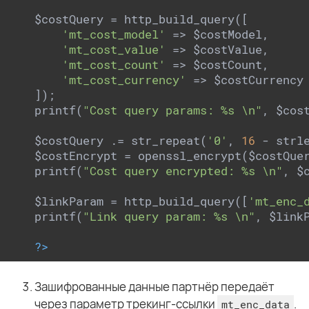
$costQuery = http_build_query([

'mt_cost_model'
 => $costModel,

'mt_cost_value'
 => $costValue,

'mt_cost_count'
 => $costCount,

'mt_cost_currency'
 => $costCurrency

]);

printf(
"Cost query params: %s \n"
, $cost
$costQuery .= str_repeat(
'0'
, 
16
 - strl
$costEncrypt = openssl_encrypt($costQue
printf(
"Cost query encrypted: %s \n"
, $c
$linkParam = http_build_query([
'mt_enc_
printf(
"Link query param: %s \n"
, $linkP
?>
Зашифрованные данные партнёр передаёт
через параметр трекинг-ссылки
.
mt_enc_data