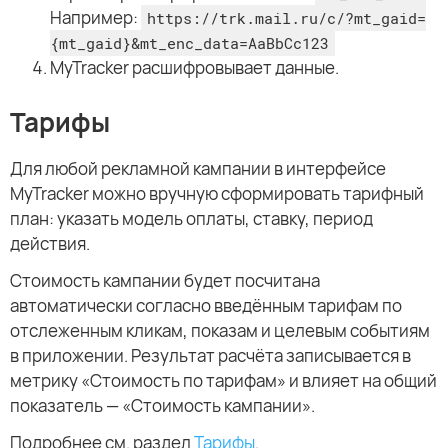
Например:
https://trk.mail.ru/c/?mt_gaid=
{mt_gaid}&mt_enc_data=AaBbCc123
MyTracker расшифровывает данные.
Тарифы
Для любой рекламной кампании в интерфейсе
MyTracker можно вручную сформировать тарифный
план: указать модель оплаты, ставку, период
действия.
Стоимость кампании будет посчитана
автоматически согласно введённым тарифам по
отслеженным кликам, показам и целевым событиям
в приложении. Результат расчёта записывается в
метрику «Стоимость по тарифам» и влияет на общий
показатель — «Стоимость кампании».
Подробнее см. раздел
Тарифы
.