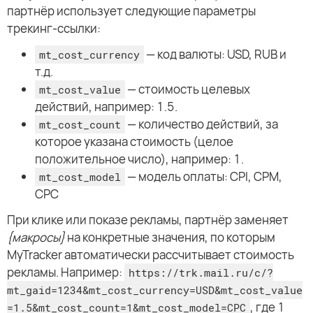
партнёр использует следующие параметры
трекинг-ссылки:
— код валюты: USD, RUB и
mt_cost_currency
т.д.
— стоимость целевых
mt_cost_value
действий, например: 1.5.
— количество действий, за
mt_cost_count
которое указана стоимость (целое
положительное число), например: 1.
— модель оплаты: CPI, CPM,
mt_cost_model
CPC
При клике или показе рекламы, партнёр заменяет
{макросы}
на конкретные значения, по которым
MyTracker автоматически рассчитывает стоимость
рекламы. Например:
https://trk.mail.ru/c/?
mt_gaid=1234&mt_cost_currency=USD&mt_cost_value
, где 1
=1.5&mt_cost_count=1&mt_cost_model=CPC