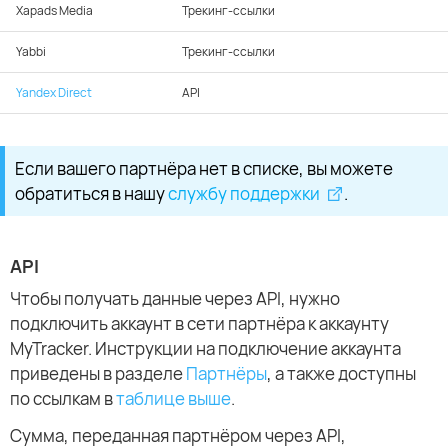
Xapads Media
Трекинг-ссылки
Yabbi
Трекинг-ссылки
Yandex Direct
API
Если вашего партнёра нет в списке, вы можете
обратиться в нашу
службу поддержки
.
API
Чтобы получать данные через API, нужно
подключить аккаунт в сети партнёра к аккаунту
MyTracker. Инструкции на подключение аккаунта
приведены в разделе
Партнёры
, а также доступны
по ссылкам в
таблице выше
.
Сумма, переданная партнёром через API,