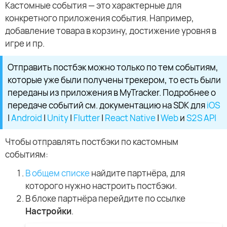
Кастомные события — это характерные для
конкретного приложения события. Например,
добавление товара в корзину, достижение уровня в
игре и пр.
Отправить постбэк можно только по тем событиям,
которые уже были получены трекером, то есть были
переданы из приложения в MyTracker. Подробнее о
передаче событий см. документацию на SDK для
iOS
|
Android
|
Unity
|
Flutter
|
React Native
|
Web
и
S2S API
Чтобы отправлять постбэки по кастомным
событиям:
В общем списке
найдите партнёра, для
которого нужно настроить постбэки.
В блоке партнёра перейдите по ссылке
Настройки
.