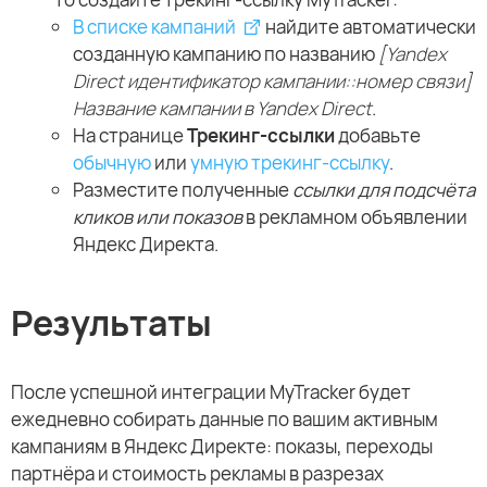
В списке кампаний
найдите автоматически
созданную кампанию по названию
[Yandex
Direct идентификатор кампании::номер связи]
Название кампании в Yandex Direct
.
На странице
Трекинг-ссылки
добавьте
обычную
или
умную трекинг-ссылку
.
Разместите полученные
ссылки для подсчёта
кликов или показов
в рекламном объявлении
Яндекс Директа.
Результаты
После успешной интеграции MyTracker будет
ежедневно собирать данные по вашим активным
кампаниям в Яндекс Директе: показы, переходы
партнёра и стоимость рекламы в разрезах