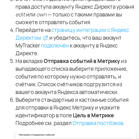
права доступа аккаунту Яндекс Директа уровня
edit
или
own
— только с такими правами вы
сможете отправлять события.
Перейдите на
страницу интеграции с Яндекс
Директом
и убедитесь, что ваш аккаунт
MyTracker
подключён
к аккаунту в Яндекс
Директе.
На вкладке
Отправка событий в Метрику
из
выпадающего списка выберите приложение,
события по которому нужно отправлять, и
счётчик. Список счётчиков подгрузится из
вашего аккаунта Яндекса автоматически.
Выберите стандартные и кастомные события
для отправки в Яндекс Метрику и укажите
идентификатор в поле
Цель в Метрике
.
Подробнее см. раздел
Отправка постбэков
.