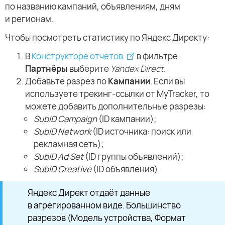
по названию кампаний, объявлениям, дням
и регионам.
Чтобы посмотреть статистику по Яндекс Директу:
В
Конструкторе отчётов
в фильтре
Партнёры
выберите
Yandex Direct
.
Добавьте разрез по
Кампании
. Если вы
используете трекинг-ссылки от MyTracker, то
можете добавить дополнительные разрезы:
SubID Campaign
(ID кампании);
SubID Network
(ID источника: поиск или
рекламная сеть);
SubID Ad Set
(ID группы объявлений);
SubID Creative
(ID объявления).
Яндекс Директ отдаёт данные
в агрегированном виде. Большинство
разрезов (Модель устройства, Формат