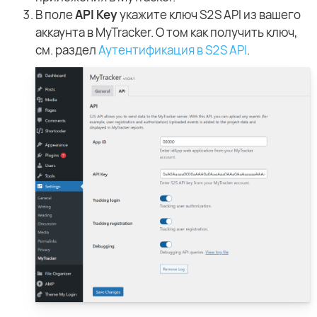
В поле
API Key
укажите ключ S2S API из вашего
аккаунта в MyTracker. О том как получить ключ,
см. раздел
Аутентификация в S2S API
.