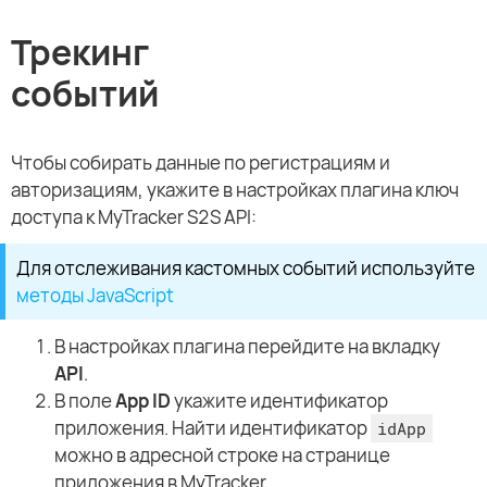
Трекинг
событий
Чтобы собирать данные по регистрациям и
авторизациям, укажите в настройках плагина ключ
доступа к MyTracker S2S API:
Для отслеживания кастомных событий используйте
методы JavaScript
В настройках плагина перейдите на вкладку
API
.
В поле
App ID
укажите идентификатор
приложения. Найти идентификатор
idApp
можно в адресной строке на странице
приложения в MyTracker.