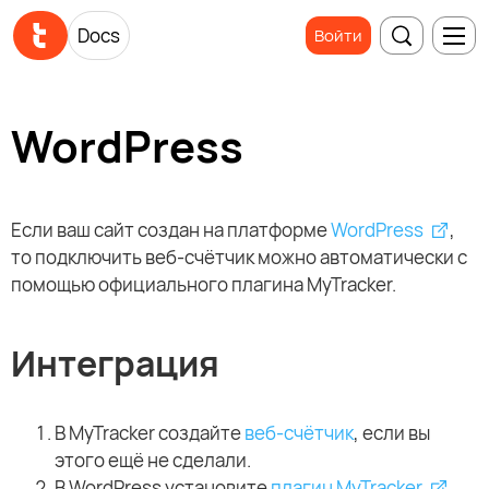
Docs
Войти
WordPress
Если ваш сайт создан на платформе
WordPress
,
то подключить веб-счётчик можно автоматически с
помощью официального плагина MyTracker.
Интеграция
В MyTracker создайте
веб-счётчик
, если вы
этого ещё не сделали.
В WordPress установите
плагин MyTracker
.