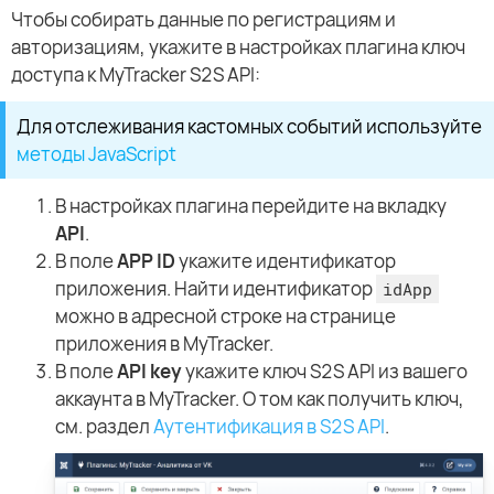
Чтобы собирать данные по регистрациям и
авторизациям, укажите в настройках плагина ключ
доступа к MyTracker S2S API:
Для отслеживания кастомных событий используйте
методы JavaScript
В настройках плагина перейдите на вкладку
API
.
В поле
APP ID
укажите идентификатор
приложения. Найти идентификатор
idApp
можно в адресной строке на странице
приложения в MyTracker.
В поле
API key
укажите ключ S2S API из вашего
аккаунта в MyTracker. О том как получить ключ,
см. раздел
Аутентификация в S2S API
.