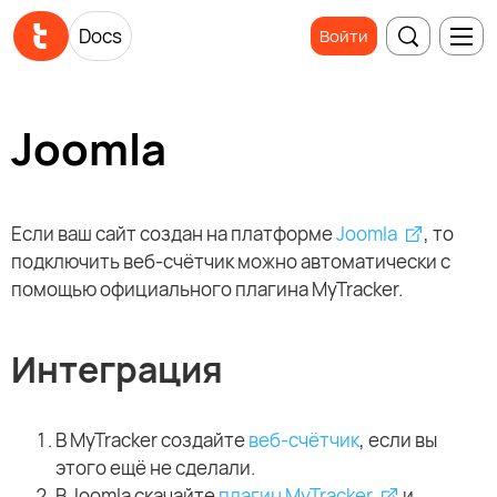
Docs
Войти
Joomla
Если ваш сайт создан на платформе
Joomla
, то
подключить веб-счётчик можно автоматически с
помощью официального плагина MyTracker.
Интеграция
В MyTracker создайте
веб-счётчик
, если вы
этого ещё не сделали.
В Joomla скачайте
плагин MyTracker
и