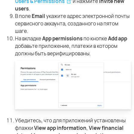
Users & Permissions
и нажмите
Invite new
users
.
В поле
Email
укажите адрес электронной почты
сервисного аккаунта, созданного на пятом
шаге.
На вкладке
App permissions
по кнопке
Add app
добавьте приложение, платежи в котором
должны быть верифицированы.
Убедитесь, что для приложений установлены
флажки
View app information
,
View financial