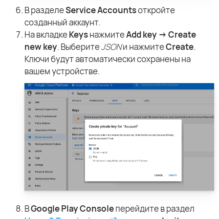
В разделе
Service Accounts
откройте
созданный аккаунт.
На вкладке
Keys
нажмите
Add key → Create
new key
. Выберите
JSON
и нажмите
Create
.
Ключи будут автоматически сохранены на
вашем устройстве.
В
Google Play Console
перейдите в раздел