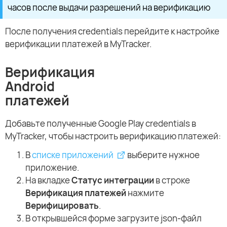
часов после выдачи разрешений на верификацию
После получения credentials перейдите к настройке
верификации платежей в MyTracker.
Верификация
Android
платежей
Добавьте полученные Google Play credentials в
MyTracker, чтобы настроить верификацию платежей:
В
списке приложений
выберите нужное
приложение.
На вкладке
Статус интеграции
в строке
Верификация платежей
нажмите
Верифицировать
.
В открывшейся форме загрузите json-файл