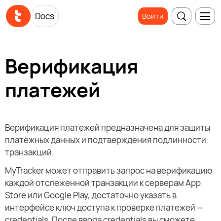
Docs
Войти
Верификация
платежей
Верификация платежей предназначена для защиты
платёжных данных и подтверждения подлинности
транзакций.
MyTracker может отправить запрос на верификацию
каждой отслеженной транзакции к серверам App
Store или Google Play, достаточно указать в
интерфейсе ключ доступа к проверке платежей —
credentials. После ввода credentials вы сможете