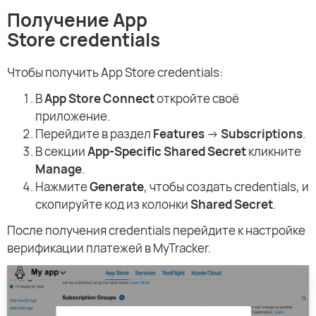
Получение App
Store credentials
Чтобы получить App Store credentials:
В
App Store Connect
откройте своё
приложение.
Перейдите в раздел
Features
→
Subscriptions
.
В секции
App-Specific Shared Secret
кликните
Manage
.
Нажмите
Generate
, чтобы создать credentials, и
скопируйте код из колонки
Shared Secret
.
После получения credentials перейдите к настройке
верификации платежей в MyTracker.