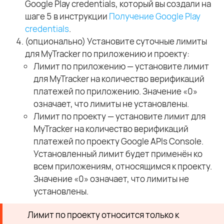
Google Play credentials, который вы создали на
шаге 5 в инструкции
Получение Google Play
credentials
.
(опционально) Установите суточные лимиты
для MyTracker по приложению и проекту:
Лимит по приложению — установите лимит
для MyTracker на количество верификаций
платежей по приложению. Значение «0»
означает, что лимиты не установлены.
Лимит по проекту — установите лимит для
MyTracker на количество верификаций
платежей по проекту Google APIs Console.
Установленный лимит будет применён ко
всем приложениям, относящимся к проекту.
Значение «0» означает, что лимиты не
установлены.
Лимит по проекту относится только к