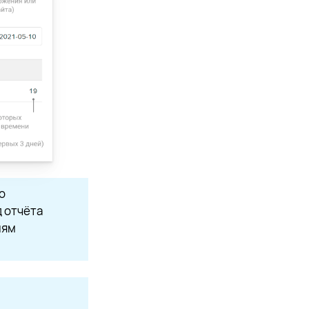
о
д отчёта
иям