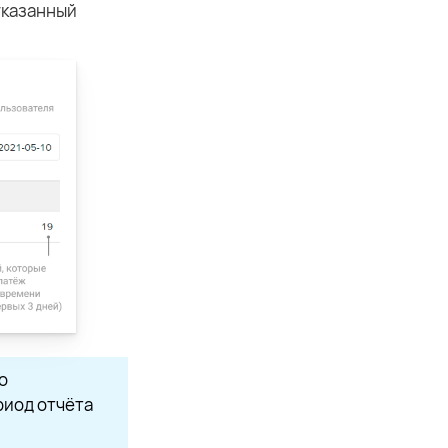
указанный
о
риод отчёта