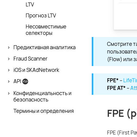
LTV
Прогноз LTV
Несовместимые
селекторы
Смотрите т
Предиктивная аналитика
пользовате
Fraud Scanner
(Flow) или з
iOS и SKAdNetwork
FPE*
–
LifeT
API
FPE AT*
–
At
Конфиденци­альность и
безопасность
FPE (p
Термины и определения
FPE (First 