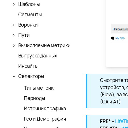
Шаблоны
Сегменты
Воронки
Пути
Вычисляемые метрики
Выгрузка данных
Инсайты
Селекторы
Смотрите т
устройств, 
Типы метрик
(Flow), за 
Периоды
(CA и AT)
Источник трафика
Гео и Демография
FPE*
–
LifeT