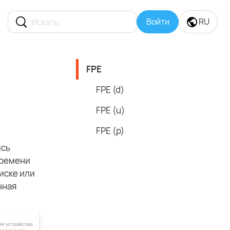
Войти
RU
FPE
FPE (d)
FPE (u)
FPE (p)
ись
времени
иске или
нная