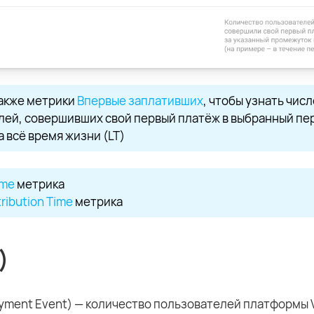
акже метрики
Впервые заплативших
, чтобы узнать числ
лей, совершивших свой первый платёж в выбранный пе
а всё время жизни (LT)
ime
метрика
tribution Time
метрика
)
Payment Event) — количество пользователей платформы V