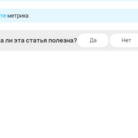
ime
метрика
а ли эта статья полезна?
Да
Нет