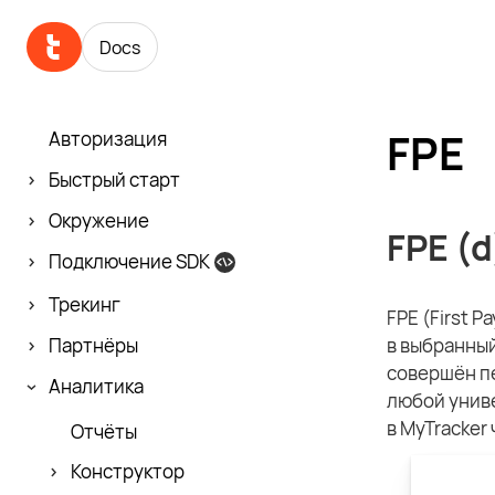
Docs
FPE
Авторизация
Быстрый старт
Окружение
FPE (d
Подключение SDK
Трекинг
FPE (First 
в выбранный
Партнёры
совершён пе
Аналитика
любой унив
в MyTracker 
Отчёты
Конструктор