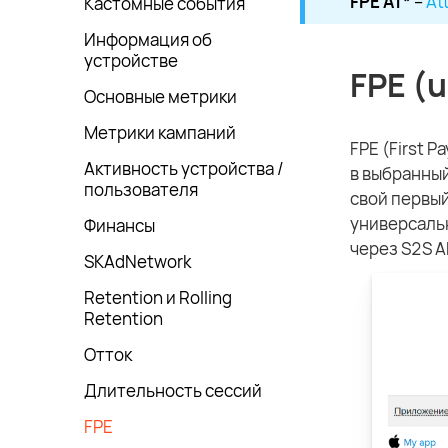
FPE AT*
–
At
Кастомные события
Информация об
устройстве
FPE (u
Основные метрики
Метрики кампаний
FPE (First 
Активность устройства /
в выбранны
пользователя
свой первый
универсальн
Финансы
через S2S AP
SKAdNetwork
Retention и Rolling
Retention
Отток
Длительность сессий
FPE