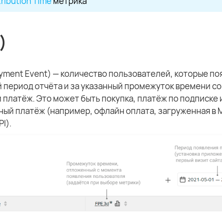
tribution Time
метрика
)
Payment Event) — количество пользователей, которые п
й период отчёта и за указанный промежуток времени с
 платёж. Это может быть покупка, платёж по подписке
ый платёж (например, офлайн оплата, загруженная в M
I).