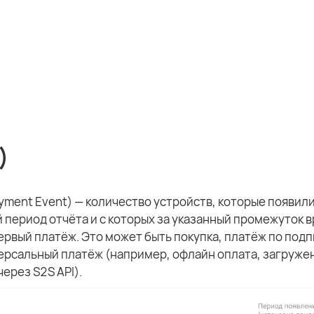
)
Payment Event) — количество устройств, которые появил
 период отчёта и с которых за указанный промежуток 
рвый платёж. Это может быть покупка, платёж по подп
ерсальный платёж (например, офлайн оплата, загруже
через S2S API).