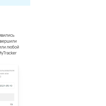
оявились
овершили
 или любой
yTracker