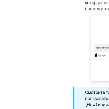
которые поя
промежуток
Смотрите т
пользовате
(Flow) или з