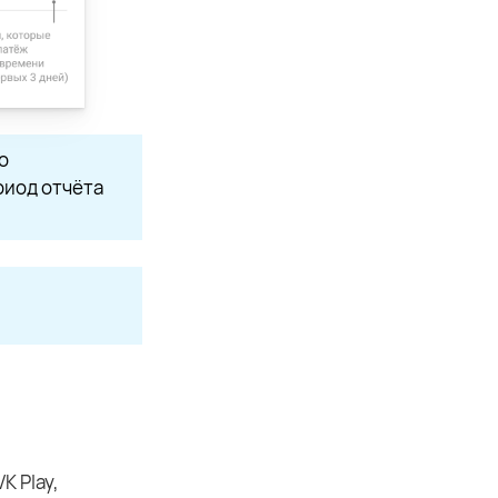
о
риод отчёта
K Play,