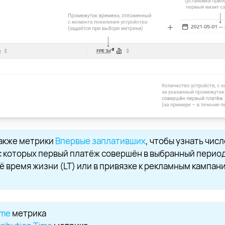
акже метрики
Впервые заплативших
, чтобы узнать числ
с которых первый платёж совершён в выбранный перио
всё время жизни (LT) или в привязке к рекламным кампан
ime
метрика