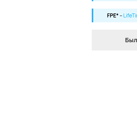
FPE*
–
LifeT
Был