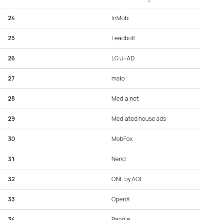
24
InMobi
25
Leadbolt
26
LG U+AD
27
maio
28
Media.net
29
Mediated house ads
30
MobFox
31
Nend
32
ONE by AOL
33
OpenX
34
Pangle