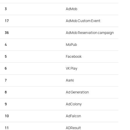
3
AdMob
17
AdMob Custom Event
36
AdMob Reservation campaign
4
MoPub
5
Facebook
6
VK Play
7
Aarki
8
Ad Generation
9
AdColony
10
AdFalcon
11
ADResult