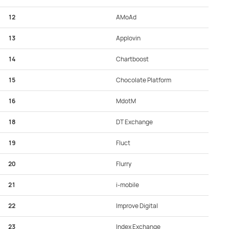
12
AMoAd
13
Applovin
14
Chartboost
15
Chocolate Platform
16
MdotM
18
DT Exchange
19
Fluct
20
Flurry
21
i-mobile
22
Improve Digital
23
Index Exchange