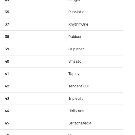
35
PubMatic
37
RhythmOne
38
Rubicon
39
SK planet
40
Smaato
41
Tapjoy
42
Tencent GDT
43
TripleLift
44
Unity Ads
45
Verizon Media