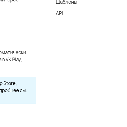
Шаблоны
API
томатически.
в VK Play,
p Store,
дробнее см.