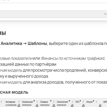
ны
ю
Аналитика → Шаблоны
, выберите один из шаблонов п
овые показатели
или
Финансы по источникам трафика
с
зацией данных по партнёрам
ная модель
для просмотра числа продлений, конверси
ку и вырученного дохода
ная модель
для анализа доходов, полученного от пока