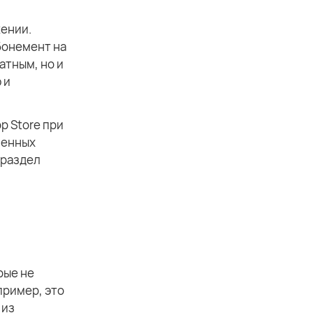
жении.
бонемент на
атным, но и
 и
p Store при
ленных
 раздел
рые не
пример, это
 из