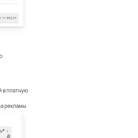
о
й в платную
за рекламы.