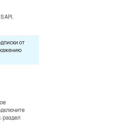
 API.
одписки от
искажению
ное
одключите
. раздел