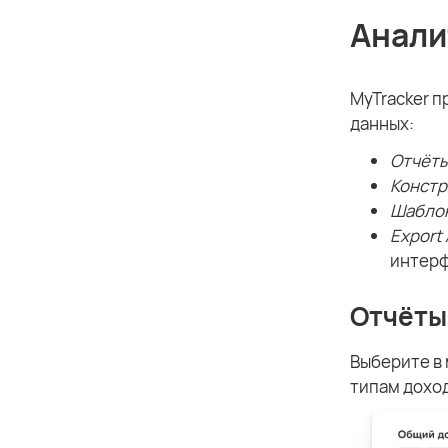
Анали
MyTracker п
данных:
Отчёт
Констр
Шабло
Export 
интерф
Отчёты
Выберите в
типам доход