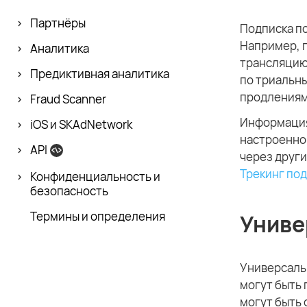
Партнёры
Подписка п
Например, п
Аналитика
трансляцию.
Предиктивная аналитика
по триальны
продлениям
Fraud Scanner
Информация 
iOS и SKAdNetwork
настроенно
API
через други
Трекинг по
Конфиденци­альность и
безопасность
Термины и определения
Униве
Универсаль
могут быть 
могут быть 