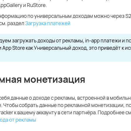
ppGallery и RuStore.
нформацию по универсальным доходам можно через S2S
см. раздел
Загрузка платежей
уем загружать доходы от рекламы, in-app платежи и п
 и App Store как Универсальный доход, это приведёт к 
мная монетизация
себя данные о доходе с рекламы, встроенной в мобиль
. Чтобы собрать данные по рекламной монетизации, п
racker к вашему аккаунту в сети партнёра. Подробнее см
ода от рекламы