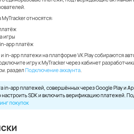
зователей.
в MyTracker относятся:
 платёж
а игры
 in-app платёж
 и in-app платежи на платформе VK Play собираются ав
одключите игру к MyTracker через кабинет разработчика 
см. раздел
Подключение аккаунта
.
а in-app платежей, совершённых через Google Play и Ap
 настроить SDK и включить верификацию платежей. По
инг покупок
ски