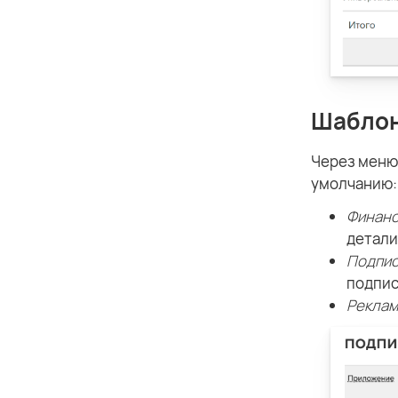
Шабло
Через мен
умолчанию:
Финанс
детали
Подпис
подпис
Реклам