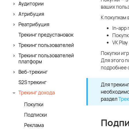
Аудитории
ваших поль
Атрибуция
К покупкам 
Реатрибуция
In-app
Трекинг предустановок
Покупк
VK Play
Трекинг пользователей
Покупки игр
Трекинг пользователей
Для этого п
платформ
подробнее 
Веб-трекинг
S2S трекинг
Для трекинг
необходимо
Трекинг дохода
раздел
Трек
Покупки
Подписки
Подпи
Реклама