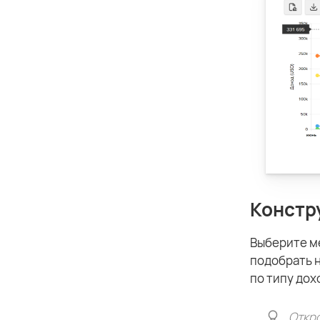
Констр
Выберите 
подобрать н
по типу дох
Откро