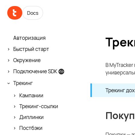
Docs
Трек
Авторизация
Быстрый старт
Окружение
В MyTracker
Подключение SDK
универсаль
Трекинг
Трекинг дох
Кампании
Трекинг-ссылки
Покуп
Диплинки
Постбэки
Покупки — 