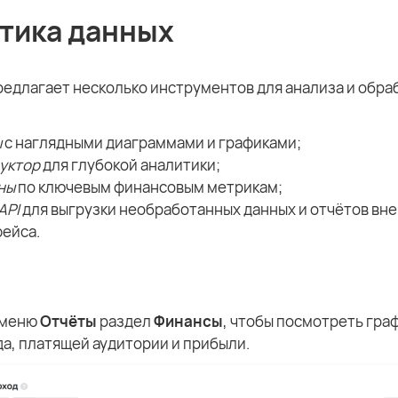
тика данных
редлагает несколько инструментов для анализа и обра
ы
с наглядными диаграммами и графиками;
уктор
для глубокой аналитики;
ны
по ключевым финансовым метрикам;
API
для выгрузки необработанных данных и отчётов вне
ейса.
 меню
Отчёты
раздел
Финансы
, чтобы посмотреть гра
а, платящей аудитории и прибыли.