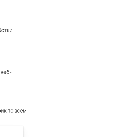
ботки
 веб-
фик по всем