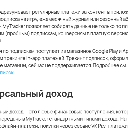
одразумевает регулярные платежи за контент в прило
одписка на игру, ежемесячный журнал или сезонный а
 MyTracker позволяет собирать данные не только по пл
м (пробным) подпискам, конверсиям в платную версию
.
по подпискам поступает из магазинов Google Play и Ap
м трекинге in-app платежей. Трекинг подписок, оформ
е магазины, сейчас не поддерживается. Подробнее см.
дписок
рсальный доход
ный доход — это любые финансовые поступления, кото
переданы в MyTracker стандартными типами дохода. На
офлайн-платежи, покупки через сервис VK Pay, платежи