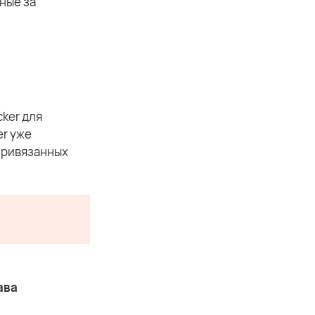
ные за
ker для
er уже
 привязанных
ава