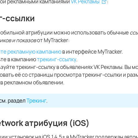
ой рекламными кампаниями
VK Рекламы
:
г-ссылки
 мобильной атрибуции можно использовать обычные
ссы
иков и показов
от MyTracker:
те рекламную кампанию
в интерфейсе MyTracker.
те в кампанию
трекинг-ссылку
.
зуйте трекинг-ссылку в объявлениях VK Рекламы. Вы м
овать её со страницы просмотра трекинг-ссылки и раз
 в рекламном объявлении.
см. раздел
Трекинг
.
twork атрибуция (iOS)
ии установок на iOS 14.5+ в MyTracker поддержан авт