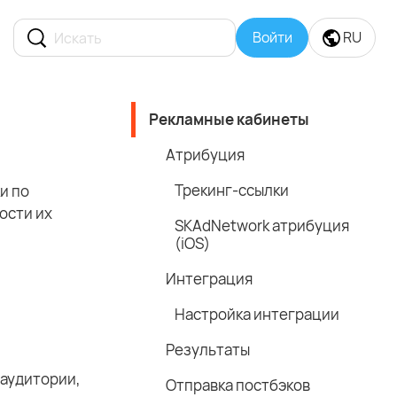
Войти
RU
Рекламные кабинеты
Атрибуция
Трекинг-ссылки
и по
ости их
SKAdNetwork атрибуция
(iOS)
Интеграция
Настройка интеграции
Результаты
 аудитории,
Отправка постбэков