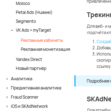
привлечённ
Moloco
Petal Ads (Huawei)
Трекин
Segmento
Для веб- и
VK Ads + myTarget
подсчёта кл
Рекламные кабинеты
Создай
Добавь
Рекламная монетизация
Исполь
Yandex Direct
скопир
ссылку
Новый партнёр
Аналитика
Подробнее 
Предиктивная аналитика
Fraud Scanner
SKAdNe
iOS и SKAdNetwork
Для атрибуц