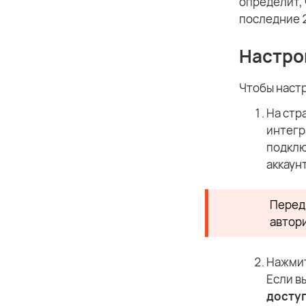
определит, 
последние 
Настро
Чтобы наст
На стр
интегр
подклю
аккаунт
Перед 
автор
Нажми
Если в
досту