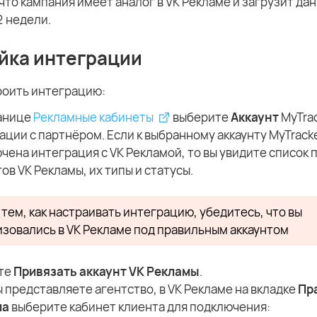
что кампания имеет аналог в VK Рекламе и загрузит дан
2 недели.
йка интеграции
роить интеграцию:
анице
Рекламные кабинеты
выберите
Аккаунт
MyTrac
ации с партнёром. Если к выбранному аккаунту MyTrack
чена интеграция с VK Рекламой, то вы увидите список
ов VK Рекламы, их типы и статусы.
тем, как настраивать интеграцию, убедитесь, что вы
изовались в VK Рекламе под правильным аккаунтом
те
Привязать аккаунт VK Рекламы
.
ы представляете агентство, в VK Рекламе на вкладке
Пр
па
выберите кабинет клиента для подключения: