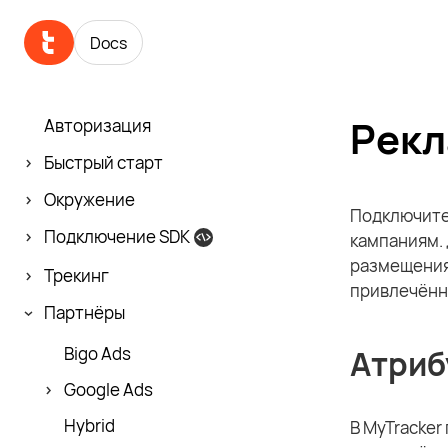
Docs
Рекл
Авторизация
Быстрый старт
Окружение
Подключите
Подключение SDK
кампаниям.
размещения
Трекинг
привлечённо
Партнёры
Атриб
Bigo Ads
Google Ads
Hybrid
В MyTracker