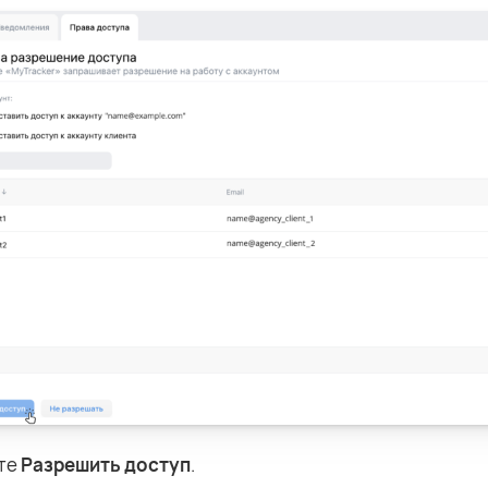
те
Разрешить доступ
.