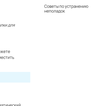
Советы по устранению
неполадок
лки для
ожете
местить
оматический