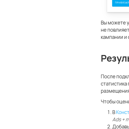
Вы можете 
не повлияет
кампании и 
Резул
После подк
статистика
размещения
Чтобы оцени
В
Конс
Ads + 
Добавь