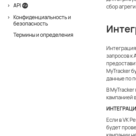
API
сбор агрег
Конфиденци­альность и
безопасность
Интег
Термины и определения
Интеграция
запросов к 
предоставит
MyTracker б
данные по п
В MyTracker
кампанией в
ИНТЕГРАЦИ
Если в VK Р
будет прове
кампании не