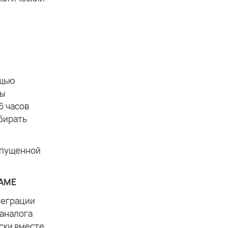
ощью
вы
6 часов
обирать
запущенной
ЛАМЕ
нтеграции
 аналога
ески вместе