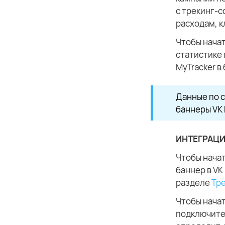
с трекинг-с
расходам, к
Чтобы начат
статистике 
MyTracker в
Данные по с
баннеры VK 
ИНТЕГРАЦИ
Чтобы начат
баннер в VK
разделе
Тр
Чтобы начат
подключите 