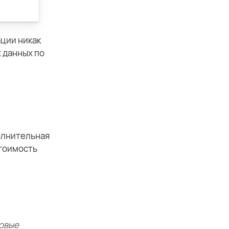
ции никак
х данных по
олнительная
стоимость
овые