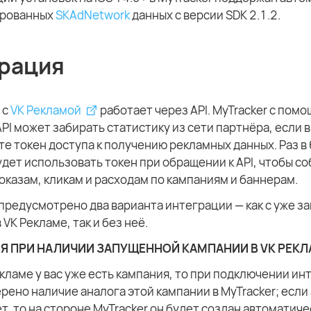
ированных
SKAdNetwork
данных с версии SDK 2.1.2.
рация
 с
VK Рекламой
работает через API. MyTracker с пом
API может забирать статистику из сети партнёра, если 
е токен доступа к получению рекламных данных. Раз в 
удет использовать токен при обращении к API, чтобы с
оказам, кликам и расходам по кампаниям и баннерам.
 предусмотрено два варианта интеграции — как с уже 
 VK Рекламе, так и без неё.
Я ПРИ НАЛИЧИИ ЗАПУЩЕННОЙ КАМПАНИИ В VK РЕК
екламе у вас уже есть кампания, то при подключении и
рено наличие аналога этой кампании в MyTracker; если
т, то на стороне MyTracker он будет создан автоматич