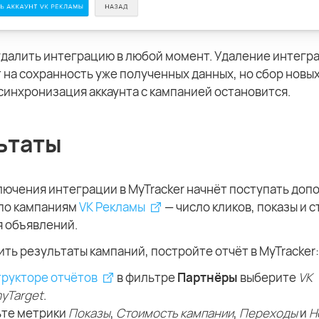
удалить интеграцию в любой момент. Удаление интегра
 на сохранность уже полученных данных, но сбор новы
синхронизация аккаунта с кампанией остановится.
ьтаты
лючения интеграции в MyTracker начнёт поступать доп
 по кампаниям
VK Рекламы
— число кликов, показы и 
 объявлений.
ть результаты кампаний, постройте отчёт в MyTracker:
трукторе отчётов
в фильтре
Партнёры
выберите
VK
myTarget
.
те метрики
Показы
,
Стоимость кампании
,
Переходы
и
Н