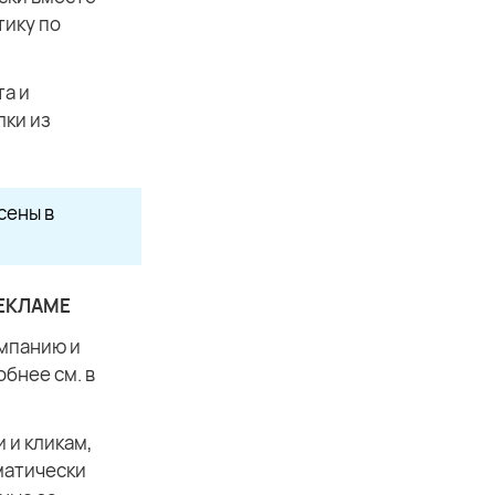
тику по
та и
лки из
сены в
РЕКЛАМЕ
ампанию и
обнее см. в
 и кликам,
матически