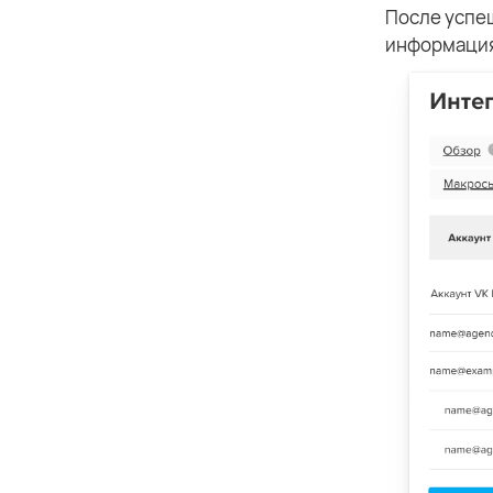
После успе
информация 