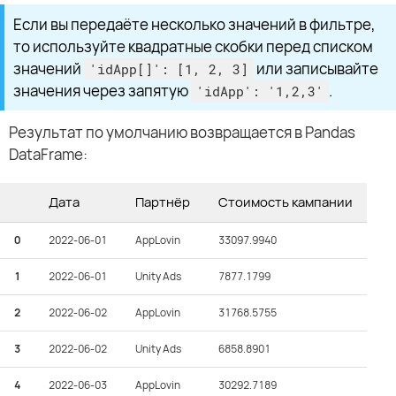
Если вы передаёте несколько значений в фильтре,
то используйте квадратные скобки перед списком
значений
или записывайте
'idApp[]': [1, 2, 3]
значения через запятую
.
'idApp': '1,2,3'
Результат по умолчанию возвращается в Pandas
DataFrame:
Дата
Партнёр
Стоимость кампании
0
2022-06-01
AppLovin
33097.9940
1
2022-06-01
Unity Ads
7877.1799
2
2022-06-02
AppLovin
31768.5755
3
2022-06-02
Unity Ads
6858.8901
4
2022-06-03
AppLovin
30292.7189