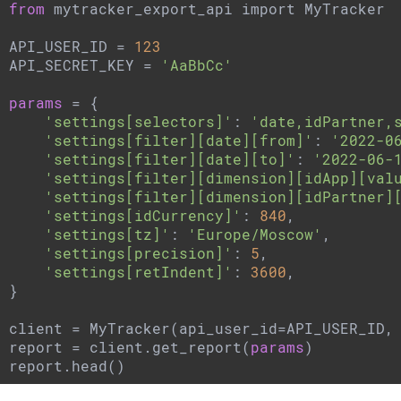
from
 mytracker_export_api import MyTracker

API_USER_ID = 
123
API_SECRET_KEY = 
'AaBbCc'
params
 = {

'settings[selectors]'
: 
'date,idPartner,
'settings[filter][date][from]'
: 
'2022-0
'settings[filter][date][to]'
: 
'2022-06-
'settings[filter][dimension][idApp][val
'settings[filter][dimension][idPartner]
'settings[idCurrency]'
: 
840
,

'settings[tz]'
: 
'Europe/Moscow'
,

'settings[precision]'
: 
5
,

'settings[retIndent]'
: 
3600
,

}

client = MyTracker(api_user_id=API_USER_ID, 
report = client.get_report(
params
)

report.head()