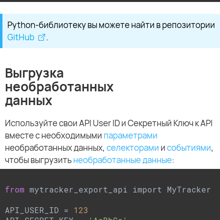
Python-библиотеку вы можете найти в репозитории
GitHub
.
Выгрузка
необработанных
данных
Используйте свои API User ID и Секретный Ключ к API
вместе с необходимыми
параметрами
необработанных данных,
селекторами
и
событиями
,
чтобы выгрузить
необработанные данные
:
from
 mytracker_export_api import MyTracker

API_USER_ID = 
123