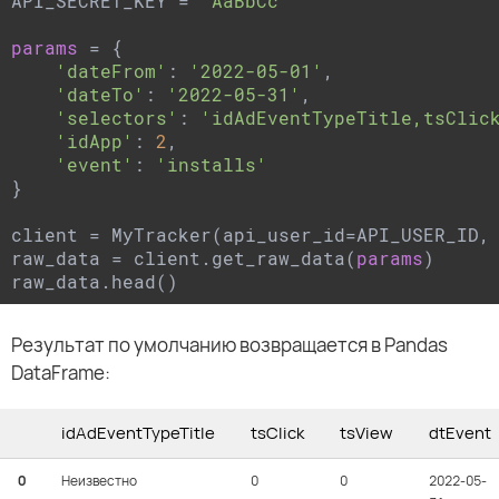
API_SECRET_KEY = 
'AaBbCc'
params
 = {

'dateFrom'
: 
'2022-05-01'
,

'dateTo'
: 
'2022-05-31'
,

'selectors'
: 
'idAdEventTypeTitle,tsClic
'idApp'
: 
2
,

'event'
: 
'installs'
}

client = MyTracker(api_user_id=API_USER_ID, 
raw_data = client.get_raw_data(
params
)

raw_data.head()
Результат по умолчанию возвращается в Pandas
DataFrame:
idAdEventTypeTitle
tsClick
tsView
dtEvent
0
Неизвестно
0
0
2022-05-