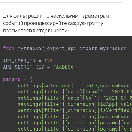
Для фильтрации по нескольким параметрам
событий проиндексируйте каждую группу
параметров в отдельности:
from
 mytracker_export_api import MyTracker

API_USER_ID = 
123
API_SECRET_KEY = 
'AaBbCc'
params
 = {

'settings[selectors]'
: 
'date,customEven
'settings[filter][date][from]'
: 
'2021-0
'settings[filter][date][to]'
: 
'2021-07-
'settings[filter][dimension][idApp][val
'settings[filter][dimension][isVerified
'settings[filter][dimension][customEven
'settings[filter][dimension][params][na
'settings[filter][dimension][params][cm