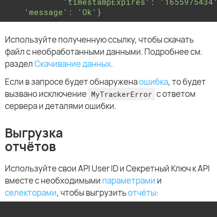
'timestampExpires'
: 
'1655975434
'message'
: 
'Ok'
Используйте полученную ссылку, чтобы скачать
файл с необработанными данными. Подробнее см.
раздел
Скачивание данных
.
Если в запросе будет обнаружена
ошибка
, то будет
вызвано исключение
с ответом
MyTrackerError
сервера и деталями ошибки.
Выгрузка
отчётов
Используйте свои API User ID и Секретный Ключ к API
вместе с необходимыми
параметрами
и
селекторами
, чтобы выгрузить
отчёты
: