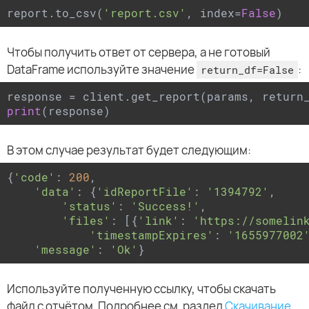
report.to_csv(
'report.csv'
, index=
False
)
Чтобы получить ответ от сервера, а не готовый
DataFrame используйте значение
:
return_df=False
response = client.get_report(params, return
print
В этом случае результат будет следующим:
{
'code'
: 
200
,

'data'
: {
'idReportFile'
: 
'1394792'
,

'status'
: 
'Success!'
,

'files'
: [{
'link'
: 
'https://somelin
'timestampExpires'
: 
'1655977002
'message'
: 
'Ok'
Используйте полученную ссылку, чтобы скачать
файл с отчётом. Подробнее см. раздел
Скачивание