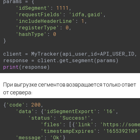
params = {

'idSegment'
: 
1111
,

'requestFields'
: 
'idfa,gaid'
,

'includeHeaderLine'
: 
1
,

'registerType'
: 
0
,

'hashType'
: 
0
}

client = MyTracker(api_user_id=API_USER_ID, 
print
(response)
При выгрузке сегментов возвращается только ответ
от сервера:
{
'code'
: 
200
,

'data'
: {
'idSegmentExport'
: 
'16'
,

'status'
: 
'Success!'
,

'files'
: [{
'link'
: 
'https://som
'timestampExpires'
: 
'1655392109
'message'
: 
'Ok'