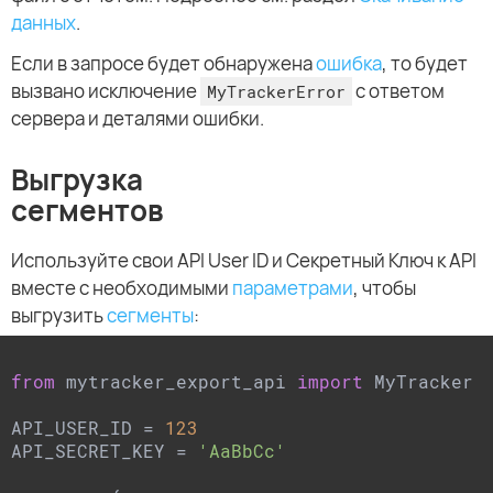
данных
.
Если в запросе будет обнаружена
ошибка
, то будет
вызвано исключение
с ответом
MyTrackerError
сервера и деталями ошибки.
Выгрузка
сегментов
Используйте свои API User ID и Секретный Ключ к API
вместе с необходимыми
параметрами
, чтобы
выгрузить
сегменты
:
from
 mytracker_export_api 
import
 MyTracker

API_USER_ID = 
123
API_SECRET_KEY = 
'AaBbCc'