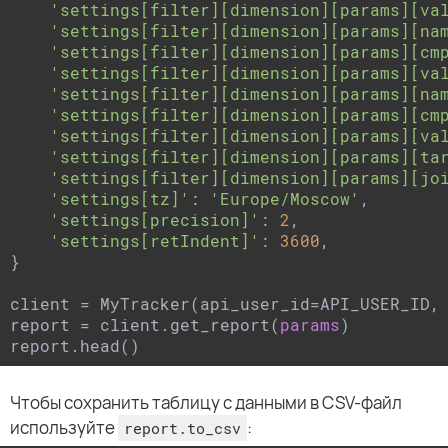
'settings[filter][dimension][params][va
'settings[filter][dimension][params][na
'settings[filter][dimension][params][cm
'settings[filter][dimension][params][va
'settings[filter][dimension][params][na
'settings[filter][dimension][params][cm
'settings[filter][dimension][params][va
'settings[filter][dimension][params][ta
'settings[filter][dimension][params][jo
'settings[tz]'
: 
'Europe/Moscow'
,

'settings[precision]'
: 
2
,

'settings[retIndent]'
: 
3600
,

}

client = MyTracker(api_user_id=API_USER_ID, 
report = client.get_report(
params
)

report.head()
Чтобы сохранить таблицу с данными в CSV-файл
используйте
:
report.to_csv