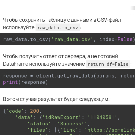
Чтобы сохранить таблицу с данными в CSV-файл
используйте
:
raw_data.to_csv
raw_data.to_csv(
'raw_data.csv'
, index=
False
Чтобы получить ответ от сервера, а не готовый
DataFrame используйте значение
:
return_df=False
response = client.get_raw_data(params, retu
print
В этом случае результат будет следующим:
{
'code'
: 
200
,

'data'
: {
'idRawExport'
: 
'11040581'
,

'status'
: 
'Success!'
,

'files'
: [{
'link'
: 
'https://somelin