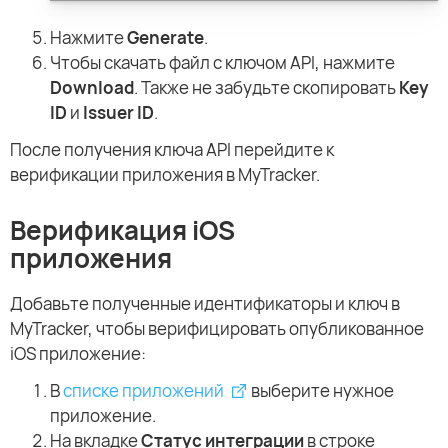
Нажмите
Generate
.
Чтобы скачать файл с ключом API, нажмите
Download
. Также не забудьте скопировать
Key
ID
и
Issuer ID
.
После получения ключа API перейдите к
верификации приложения в MyTracker.
Верификация iOS
приложения
Добавьте полученные идентификаторы и ключ в
MyTracker, чтобы верифицировать опубликованное
iOS приложение:
В
списке приложений
выберите нужное
приложение.
На вкладке
Статус интеграции
в строке