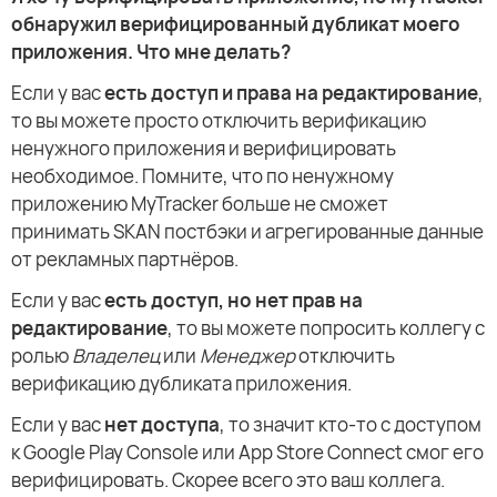
обнаружил верифицированный дубликат моего
приложения. Что мне делать?
Если у вас
есть доступ и права на редактирование
,
то вы можете просто отключить верификацию
ненужного приложения и верифицировать
необходимое. Помните, что по ненужному
приложению MyTracker больше не сможет
принимать SKAN постбэки и агрегированные данные
от рекламных партнёров.
Если у вас
есть доступ, но нет прав на
редактирование
, то вы можете попросить коллегу с
ролью
Владелец
или
Менеджер
отключить
верификацию дубликата приложения.
Если у вас
нет доступа
, то значит кто-то c доступом
к Google Play Console или App Store Connect смог его
верифицировать. Скорее всего это ваш коллега.