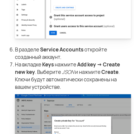
В разделе
Service Accounts
откройте
созданный аккаунт.
На вкладке
Keys
нажмите
Add key → Create
new key
. Выберите
JSON
и нажмите
Create
.
Ключи будут автоматически сохранены на
вашем устройстве.