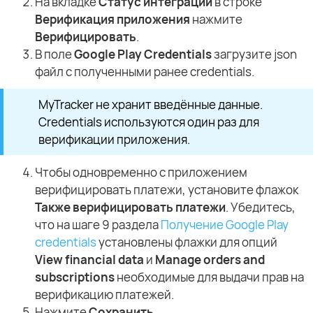
На вкладке
Статус интеграции
в строке
Верификация приложения
нажмите
Верифицировать
.
В поле
Google Play Credentials
загрузите json
файл с полученными ранее credentials.
MyTracker не хранит введённые данные.
Credentials используются один раз для
верификации приложения.
Чтобы одновременно с приложением
верифицировать платежи, установите флажок
Также верифицировать платежи
. Убедитесь,
что на шаге 9 раздела
Получение Google Play
credentials
установлены флажки для опций
View financial data
и
Manage orders and
subscriptions
необходимые для выдачи прав на
верификацию платежей.
Нажмите
Сохранить
.