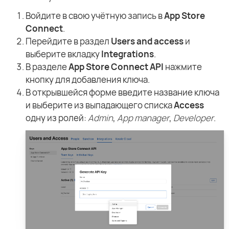
Войдите в свою учётную запись в
App Store
Connect
.
Перейдите в раздел
Users and access
и
выберите вкладку
Integrations
.
В разделе
App Store Connect API
нажмите
кнопку для добавления ключа.
В открывшейся форме введите название ключа
и выберите из выпадающего списка
Access
одну из ролей:
Admin
,
App manager
,
Developer
.