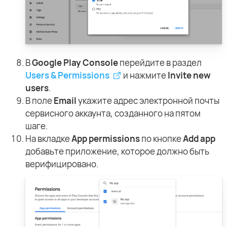
В
Google Play Console
перейдите в раздел
Users & Permissions
и нажмите
Invite new
users
.
В поле
Email
укажите адрес электронной почты
сервисного аккаунта, созданного на пятом
шаге.
На вкладке
App permissions
по кнопке
Add app
добавьте приложение, которое должно быть
верифицировано.