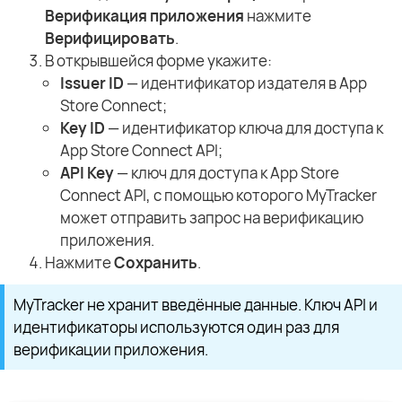
Верификация приложения
нажмите
Верифицировать
.
В открывшейся форме укажите:
Issuer ID
— идентификатор издателя в App
Store Connect;
Key ID
— идентификатор ключа для доступа к
App Store Connect API;
API Key
— ключ для доступа к App Store
Connect API, с помощью которого MyTracker
может отправить запрос на верификацию
приложения.
Нажмите
Сохранить
.
MyTracker не хранит введённые данные. Ключ API и
идентификаторы используются один раз для
верификации приложения.