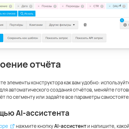
оение отчёта
е элементы конструктора как вам удобно: используйте
для автоматического создания отчётов, меняйте гото
ёт по сегменту или задайте все параметры самостояте
щью AI-ассистента
оре
нажмите кнопку
AI-ассистент
и напишите, какой