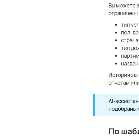
Вы можете з
ограниченн
тип ус
пол, в
страна
тип до
партнё
назван
История зап
отчётам или
AI-ассистен
подобраны м
По шаб