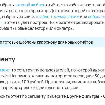
выбрать
готовый шаблон
отчёта, это избавит вас от не
ильтров, селекторов и пр. Достаточно перейти на стр
, выбрать из списка
шаблон по умолчанию
или
добавле
н
, и отчёт будет построен. Вы можете отредактировать 
обавить новые селекторы или фильтры.
 готовые шаблоны как основу для новых отчётов
менту
гмент
, то есть группу пользователей, по которой вы хо
тчёт. Например, женщины, которые за последние 30 д
ход свыше 100 рублей. При желании, вы можете добав
 например среднюю длительность сессии.
оить отчёт по сегменту, выберите
Другие фильтры > 