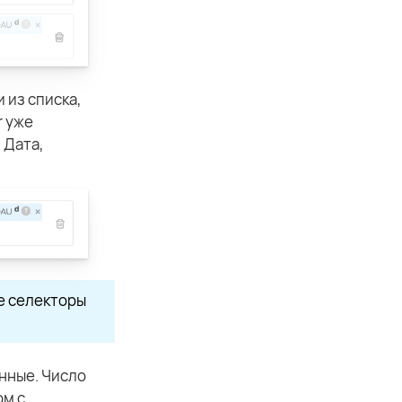
 из списка,
r уже
 Дата,
е селекторы
нные. Число
ом с