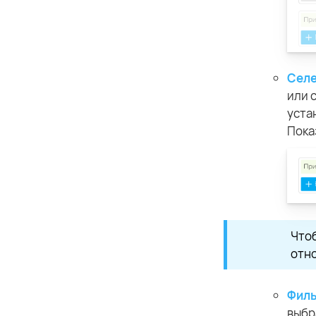
Селе
или 
уста
Показ
Чтоб
отно
Филь
выбр