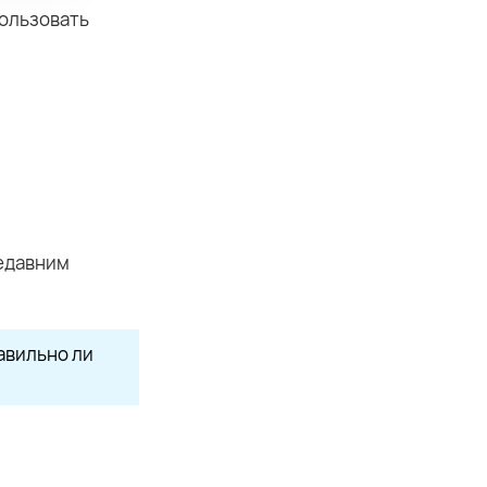
пользовать
недавним
авильно ли