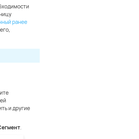
обходимости
аницу
нный ранее
его,
тите
ней
ить и другие
Сегмент
.