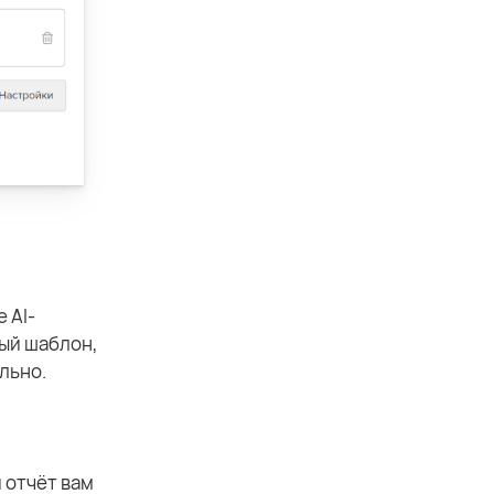
 AI-
вый шаблон,
льно.
 отчёт вам