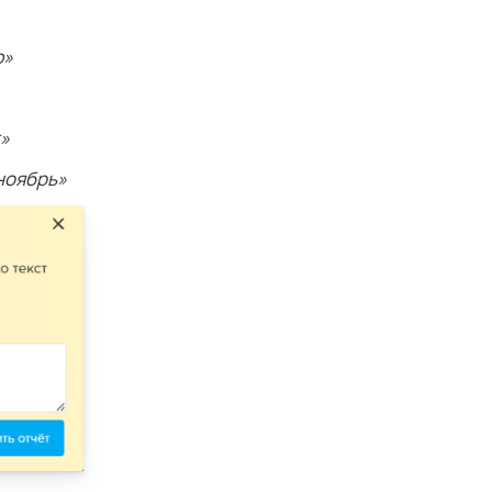
ю»
t»
ноябрь»