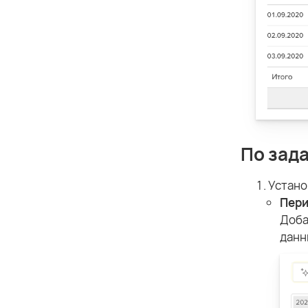
По зад
Устано
Пери
Доба
данн