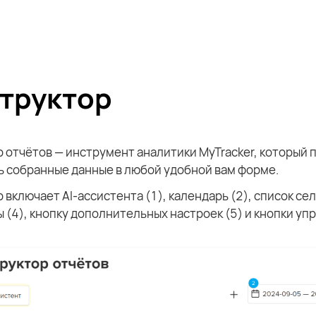
труктор
 отчётов — инструмент аналитики MyTracker, который 
ь собранные данные в любой удобной вам форме.
 включает AI-ассистента (1), календарь (2), список се
ы (4), кнопку дополнительных настроек (5) и кнопки уп