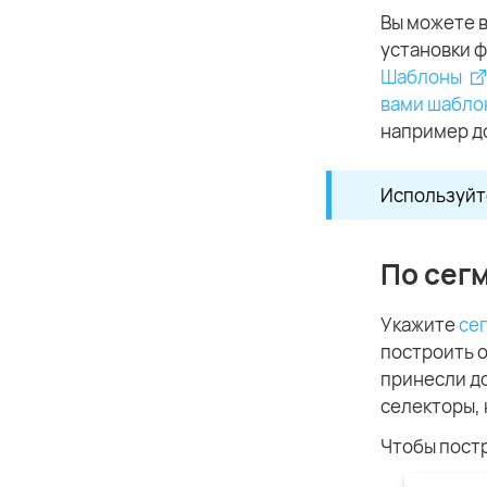
Вы можете 
установки ф
Шаблоны
вами шабло
например д
Используйте
По сег
Укажите
се
построить о
принесли до
селекторы,
Чтобы постр