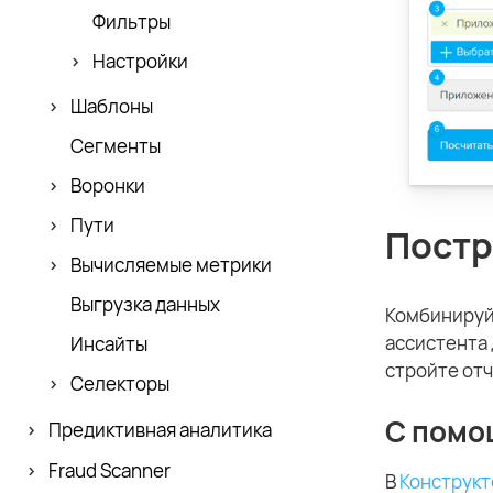
Фильтры
Настройки
Шаблоны
Сегменты
Воронки
Пути
Постр
Вычисляемые метрики
Выгрузка данных
Комбинируйт
ассистента 
Инсайты
стройте отч
Селекторы
С помо
Предиктивная аналитика
Fraud Scanner
В
Конструкт