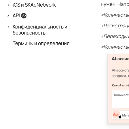
нужен. Нап
iOS и SKAdNetwork
«Количество
API
«Регистраци
Конфиденци­альность и
безопасность
«Переходы и
Термины и определения
«Количеств