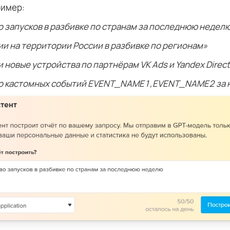
ример:
 запусков в разбивке по странам за последнюю недел
и на территории России в разбивке по регионам»
 новые устройства по партнёрам VK Ads и Yandex Direc
о кастомных событий EVENT_NAME1,EVENT_NAME2 за 