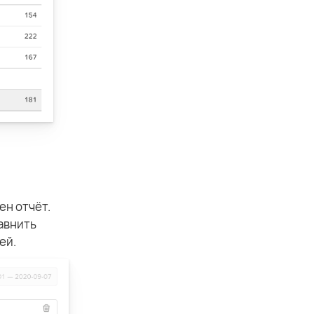
ен отчёт.
равнить
ей.