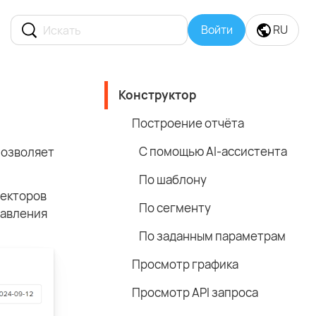
Войти
RU
Конструктор
Построение отчёта
С помощью AI-ассистента
позволяет
По шаблону
лекторов
По сегменту
равления
По заданным параметрам
Просмотр графика
Просмотр API запроса