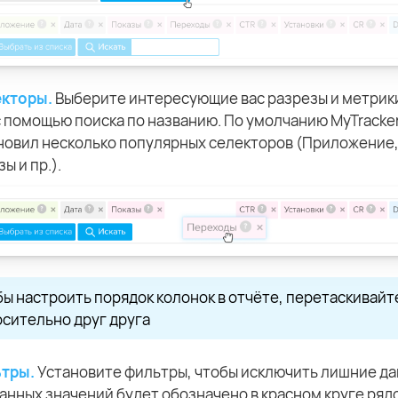
кторы.
Выберите интересующие вас разрезы и метрики
с помощью поиска по названию. По умолчанию MyTracke
новил несколько популярных селекторов (Приложение,
ы и пр.).
ы настроить порядок колонок в отчёте, перетаскивайт
сительно друг друга
тры.
Установите фильтры, чтобы исключить лишние да
анных значений будет обозначено в красном круге ряд