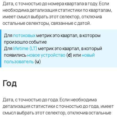
Дата, с точностью до номера квартала в году. Если
необходима детализация статистики по кварталам,
имеет смысл выбрать этот селектор, отключив
остальные селекторы, связанные с датой.
Для
потоковых
метрик это квартал, в котором
произошло событие
Для
lifetime (LT)
метрик это квартал, в который
появились
новое устройство
(
d
) или
новый
пользователь
(
u
)
Год
Дата, с точностью до года. Если необходима
детализация статистики с точностью до года, имеет
смысл выбрать этот селектор, отключив остальные