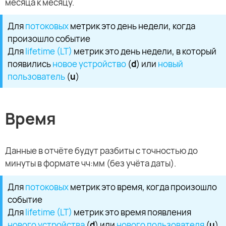
месяца к месяцу.
Для
потоковых
метрик это день недели, когда
произошло событие
Для
lifetime (LT)
метрик это день недели, в который
появились
новое устройство
(
d
) или
новый
пользователь
(
u
)
Время
Данные в отчёте будут разбиты с точностью до
минуты в формате чч:мм (без учёта даты).
Для
потоковых
метрик это время, когда произошло
событие
Для
lifetime (LT)
метрик это время появления
нового устройства
(
d
) или
нового пользователя
(
u
)