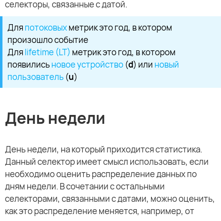
селекторы, связанные с датой.
Для
потоковых
метрик это год, в котором
произошло событие
Для
lifetime (LT)
метрик это год, в котором
появились
новое устройство
(
d
) или
новый
пользователь
(
u
)
День недели
День недели, на который приходится статистика.
Данный селектор имеет смысл использовать, если
необходимо оценить распределение данных по
дням недели. В сочетании с остальными
селекторами, связанными с датами, можно оценить,
как это распределение меняется, например, от