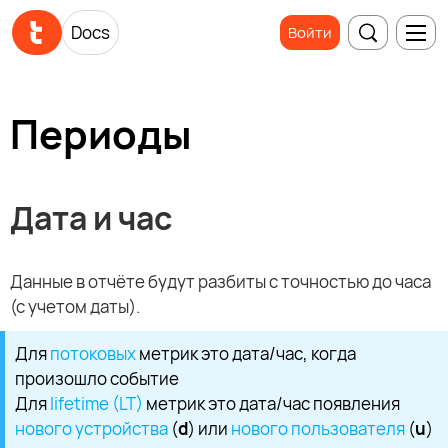
Docs
Войти
Периоды
Дата и час
Данные в отчёте будут разбиты с точностью до часа
(с учетом даты).
Для
потоковых
метрик это дата/час, когда
произошло событие
Для
lifetime (LT)
метрик это дата/час появления
нового устройства
(
d
) или
нового пользователя
(
u
)