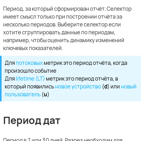
Период, за который сформирован отчёт. Селектор
имеет смысл только при построении отчёта за
несколько периодов. Выберите селектор если
хотите сгруппировать данные по периодам,
например, чтобы оценить динамику изменений
ключевых показателей.
Для
потоковых
метрик это период отчёта, когда
произошло событие
Для
lifetime (LT)
метрик это период отчёта, в
который появились
новое устройство
(
d
) или
новый
пользователь
(
u
)
Период дат
Период в 7 или 30 дней. Разрез необходим для