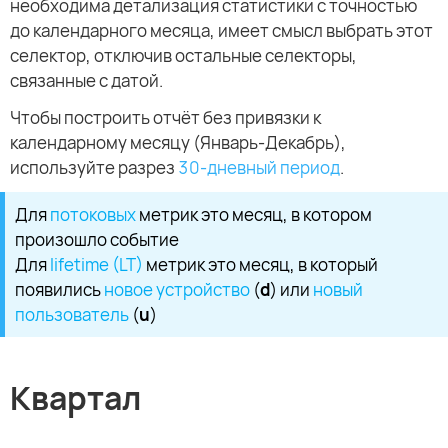
необходима детализация статистики с точностью
до календарного месяца, имеет смысл выбрать этот
селектор, отключив остальные селекторы,
связанные с датой.
Чтобы построить отчёт без привязки к
календарному месяцу (Январь-Декабрь),
используйте разрез
30-дневный период
.
Для
потоковых
метрик это месяц, в котором
произошло событие
Для
lifetime (LT)
метрик это месяц, в который
появились
новое устройство
(
d
) или
новый
пользователь
(
u
)
Квартал