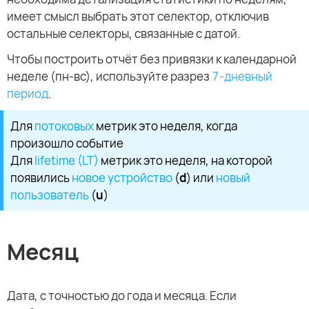
имеет смысл выбрать этот селектор, отключив
остальные селекторы, связанные с датой.
Чтобы построить отчёт без привязки к календарной
неделе (пн-вс), используйте разрез
7-дневный
период
.
Для
потоковых
метрик это неделя, когда
произошло событие
Для
lifetime (LT)
метрик это неделя, на которой
появились
новое устройство
(
d
) или
новый
пользователь
(
u
)
Месяц
Дата, с точностью до года и месяца. Если