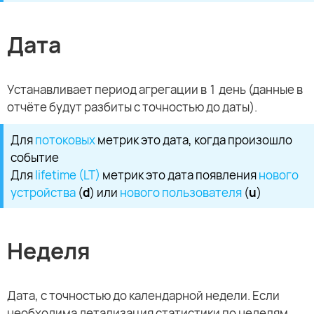
Дата
Устанавливает период агрегации в 1 день (данные в
отчёте будут разбиты с точностью до даты).
Для
потоковых
метрик это дата, когда произошло
событие
Для
lifetime (LT)
метрик это дата появления
нового
устройства
(
d
) или
нового пользователя
(
u
)
Неделя
Дата, с точностью до календарной недели. Если
необходима детализация статистики по неделям,