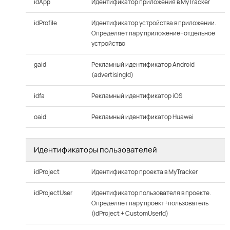
idApp
Идентификатор приложения в MyTracker
idProfile
Идентификатор устройства в приложении.
Определяет пару приложение+отдельное
устройство
gaid
Рекламный идентификатор Android
(advertisingId)
idfa
Рекламный идентификатор iOS
oaid
Рекламный идентификатор Huawei
Идентификаторы пользователей
idProject
Идентификатор проекта в MyTracker
idProjectUser
Идентификатор пользователя в проекте.
Определяет пару проект+пользователь
(idProject + CustomUserId)