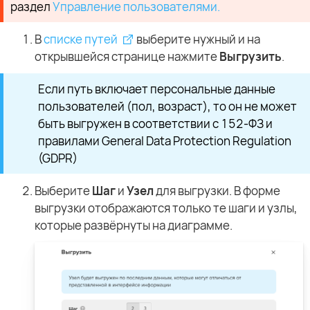
раздел
Управление пользователями.
В
списке путей
выберите нужный и на
открывшейся странице нажмите
Выгрузить
.
Если путь включает персональные данные
пользователей (пол, возраст), то он не может
быть выгружен в соответствии с 152-ФЗ и
правилами General Data Protection Regulation
(GDPR)
Выберите
Шаг
и
Узел
для выгрузки. В форме
выгрузки отображаются только те шаги и узлы,
которые развёрнуты на диаграмме.