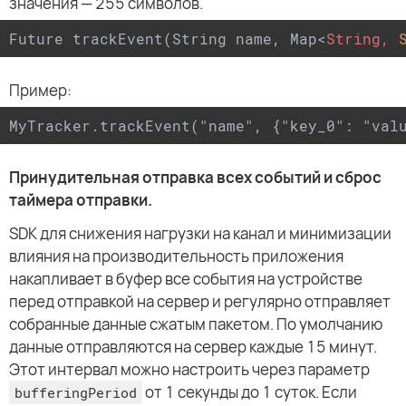
значения — 255 символов.
Future trackEvent(String name, Map
<
String,
Пример:
MyTracker.trackEvent("name", {"key_0": "val
Принудительная отправка всех событий и сброс
таймера отправки.
SDK для снижения нагрузки на канал и минимизации
влияния на производительность приложения
накапливает в буфер все события на устройстве
перед отправкой на сервер и регулярно отправляет
собранные данные сжатым пакетом. По умолчанию
данные отправляются на сервер каждые 15 минут.
Этот интервал можно настроить через параметр
от 1 секунды до 1 суток. Если
bufferingPeriod