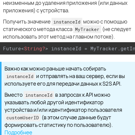
неизменным до удаления приложения (или данных
приложения) с устройства.
Получить значение
можно с помощью
instanceId
статического метода класса
(не следует
MyTracker
использовать этот метод на главном потоке).
Future
<
String?
>
 instanceId = MyTracker.getI
Важно как можно раньше начать собирать
и отправлять на ваш сервер, если вы
instanceId
используете его для передачи данных к S2S API.
Вместо
в запросах к API можно
instanceId
указывать любой другой идентификатор
устройства и/или идентификатор пользователя
(в этом случае данные будут
customUserID
формировать статистику по пользователю).
Подробнее