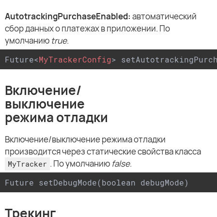
AutotrackingPurchaseEnabled:
автоматический
сбор данных о платежах в приложении. По
умолчанию
true
.
Future
<
MyTrackerConfig
>
 setAutotrackingPurc
Включение/
выключение
режима отладки
Включение/выключение режима отладки
производится через статические свойства класса
. По умолчанию
false
.
MyTracker
Future setDebugMode(boolean debugMode)
Трекинг