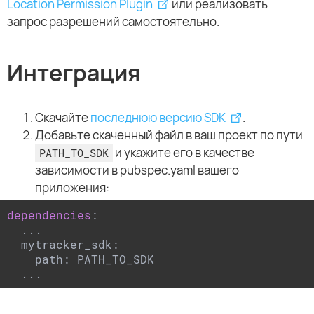
Location Permission Plugin
или реализовать
запрос разрешений самостоятельно.
Интеграция
Скачайте
последнюю версию SDK
.
Добавьте скаченный файл в ваш проект по пути
и укажите его в качестве
PATH_TO_SDK
зависимости в pubspec.yaml вашего
приложения:
dependencies
:

  ...

  mytracker_sdk:

    path: PATH_TO_SDK

  ...