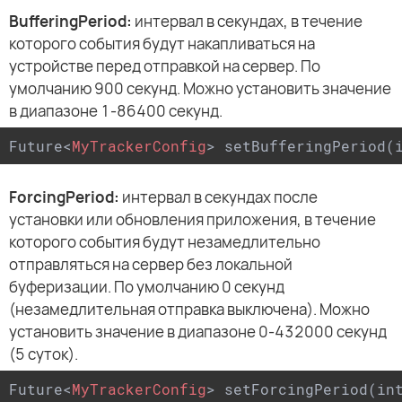
BufferingPeriod:
интервал в секундах, в течение
которого события будут накапливаться на
устройстве перед отправкой на сервер. По
умолчанию 900 секунд. Можно установить значение
в диапазоне 1-86400 секунд.
Future
<
MyTrackerConfig
>
 setBufferingPeriod(
ForcingPeriod:
интервал в секундах после
установки или обновления приложения, в течение
которого события будут незамедлительно
отправляться на сервер без локальной
буферизации. По умолчанию 0 секунд
(незамедлительная отправка выключена). Можно
установить значение в диапазоне 0-432000 секунд
(5 суток).
Future
<
MyTrackerConfig
>
 setForcingPeriod(in