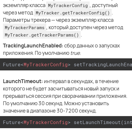
экземпляр класса
, доступный
MyTrackerConfig
через метод
.
MyTracker.getTrackerConfig()
Параметры трекера — через экземпляр класса
, который доступен через метод
MyTrackerParams
.
MyTracker.getTrackerParams()
TrackingLaunchEnabled:
сбор данных о запусках
приложения. По умолчанию
true
.
Future
<
MyTrackerConfig
>
 setTrackingLaunchEn
LaunchTimeout:
интервал в секундах, в течение
которого не будет засчитываться новый запуск и
прерываться сессия при сворачивании приложения.
По умолчанию 30 секунд. Можно установить
значение в диапазоне 30-7200 секунд.
Future
<
MyTrackerConfig
>
 setLaunchTimeout(in