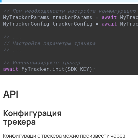
// При необходимости настройте конфигурацию
MyTrackerParams trackerParams = 
await
 MyTrac
MyTrackerConfig trackerConfig = 
await
 MyTrac
// ...
// Настройте параметры трекера
// ...
// Инициализируйте трекер
await
 MyTracker.init(SDK_KEY);
API
Конфигурация
трекера
Конфигурацию трекера можно произвести через