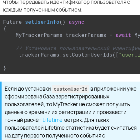
чтобы передавать идентификатор пользователя с
каждым полученным событием.
Future 
setUserInfo
(
) 
async
{

    MyTrackerParams trackerParams = 
await
 M
// Установите пользовательский идентифи
     trackerParams.setCustomUserIds([
"user_
}
Если до установки
в приложении уже
customUserId
сформирована база зарегистрированных
пользователей, то MyTracker не сможет получить
данные о времени их регистрации и произвести
точный расчёт
Lifetime
метрик. Для таких
пользователей Lifetime статистика будет считаться
на дату первого полученного события с