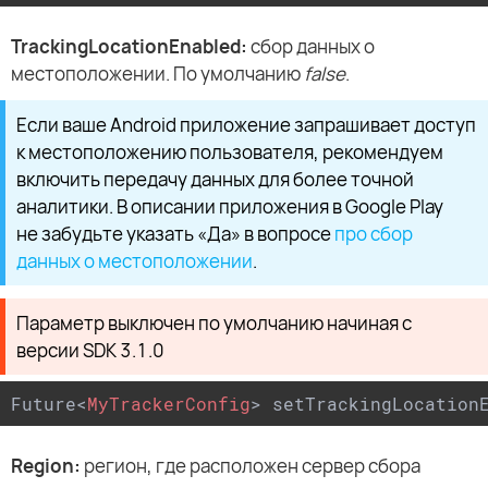
TrackingLocationEnabled:
сбор данных о
местоположении. По умолчанию
false
.
Если ваше Android приложение запрашивает доступ
к местоположению пользователя, рекомендуем
включить передачу данных для более точной
аналитики. В описании приложения в Google Play
не забудьте указать «Да» в вопросе
про сбор
данных о местоположении
.
Параметр выключен по умолчанию начиная с
версии SDK 3.1.0
Future
<
MyTrackerConfig
>
 setTrackingLocation
Region:
регион, где расположен сервер сбора