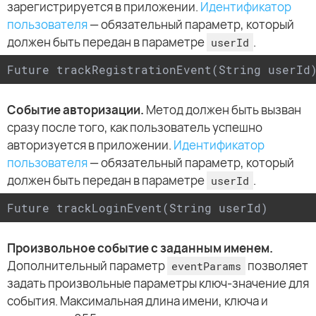
зарегистрируется в приложении.
Идентификатор
пользователя
— обязательный параметр, который
должен быть передан в параметре
.
userId
Future trackRegistrationEvent(String userId
Событие авторизации.
Метод должен быть вызван
сразу после того, как пользователь успешно
авторизуется в приложении.
Идентификатор
пользователя
— обязательный параметр, который
должен быть передан в параметре
.
userId
Future trackLoginEvent(String userId)
Произвольное событие с заданным именем.
Дополнительный параметр
позволяет
eventParams
задать произвольные параметры ключ-значение для
события. Максимальная длина имени, ключа и