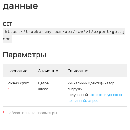
данные
GET
https://tracker.my.com/api/raw/v1/export/get.j
son
Параметры
Название
Значение
Описание
idRawExport
Целое
Уникальный идентификатор
*
число
выгрузки,
полученный в
ответе на успешно
созданный запрос
*
— обязательные параметры