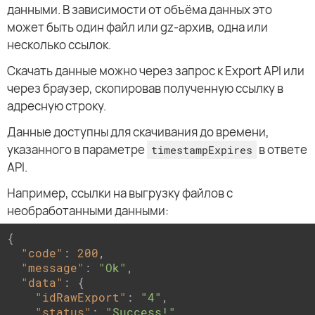
данными. В зависимости от объёма данных это
может быть один файл или gz-архив, одна или
несколько ссылок.
Скачать данные можно через запрос к Export API или
через браузер, скопировав полученную ссылку в
адресную строку.
Данные доступны для скачивания до времени,
указанного в параметре
в ответе
timestampExpires
API.
Например, ссылки на выгрузку файлов с
необработанными данными:
{

"code"
: 
200
,

"message"
: 
"Ok"
,

"data"
: {

"idRawExport"
: 
"4"
,

"status"
: 
"Success!"
,
