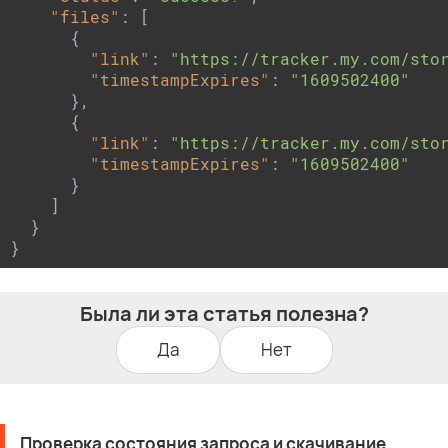
"files"
: [

      {

"link"
: 
"https://tracker.my.com/sto
"timestampExpires"
: 
"1609502400"
      },

      {

"link"
: 
"https://tracker.my.com/sto
"timestampExpires"
: 
"1609502400"
      }

    ]

  }

}
Была ли эта статья полезна?
Да
Нет
Проверка состояния запроса и скачивание