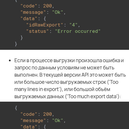
"code"
: 
200
,

"message"
: 
"Ok"
,

"data"
: {

"idRawExport"
: 
"4"
,

"status"
: 
"Error occurred"
  }

}
Если в процессе выгрузки произошла ошибка и
запрос по данным условиям не может быть
выполнен. В текущей версии API это может быть
или большое число выгружаемых строк ('Too
many lines in export'), или большой объём
выгружаемых данных ('Too much export data'):
{

"code"
: 
200
,

"message"
: 
"Ok"
,

"data"
: {
