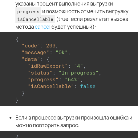
указаны процент выполнения выгрузки
и возможность отменить выгрузку
progress
(true, если результат вызова
isCancellable
метода
cancel
будет успешный):
{

"code"
: 
200
,

"message"
: 
"Ok"
,

"data"
: {

"idRawExport"
: 
"4"
,

"status"
: 
"In progress"
,

"progress"
: 
"64%"
,

"isCancellable"
: 
false
  }

}
Если в процессе выгрузки произошла ошибка и
можно повторить запрос:
{
