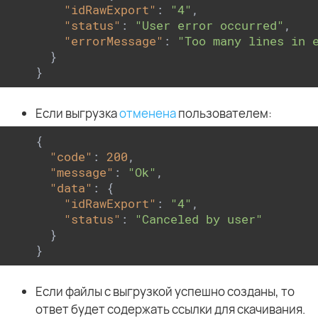
"idRawExport"
: 
"4"
,

"status"
: 
"User error occurred"
,

"errorMessage"
: 
"Too many lines in 
  }

}
Если выгрузка
отменена
пользователем:
{

"code"
: 
200
,

"message"
: 
"Ok"
,

"data"
: {

"idRawExport"
: 
"4"
,

"status"
: 
"Canceled by user"
  }

}
Если файлы с выгрузкой успешно созданы, то
ответ будет содержать ссылки для скачивания.