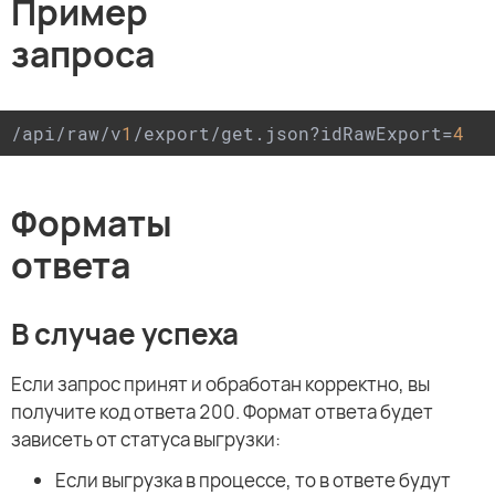
Пример
запроса
/api/raw/v
1
/export/get.json?idRawExport=
4
Форматы
ответа
В случае успеха
Если запрос принят и обработан корректно, вы
получите код ответа 200. Формат ответа будет
зависеть от статуса выгрузки:
Если выгрузка в процессе, то в ответе будут