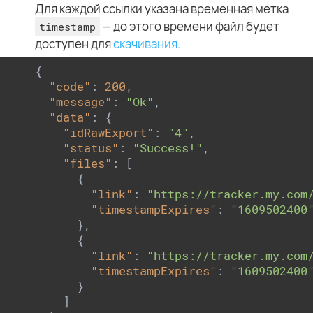
Для каждой ссылки указана временная метка
— до этого времени файл будет
timestamp
доступен для
скачивания
.
{

"code"
: 
200
,

"message"
: 
"Ok"
,

"data"
: {

"idRawExport"
: 
"4"
,

"status"
: 
"Success!"
,

"files"
: [

      {

"link"
: 
"https://tracker.my.com
"timestampExpires"
: 
"1609502400
      },

      {

"link"
: 
"https://tracker.my.com
"timestampExpires"
: 
"1609502400
      }

    ]
