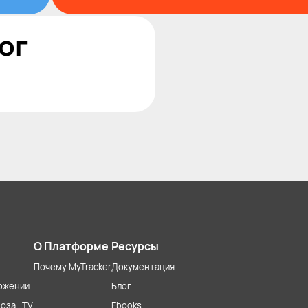
ог
О Платформе
Ресурсы
Почему MyTracker
Документация
ожений
Блог
оза LTV
Ebooks