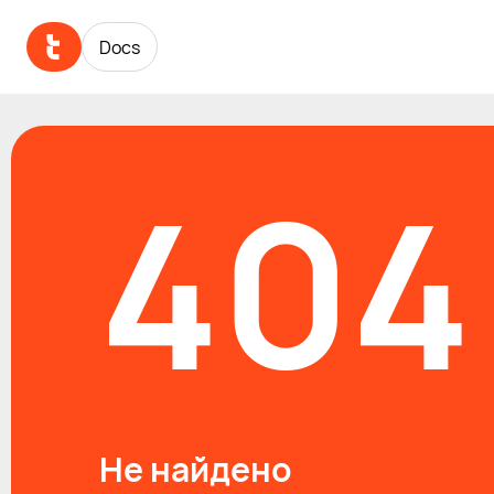
Docs
404
Не найдено