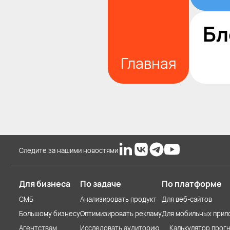
Бл
Главная
Следите за нашими новостями
Для бизнеса
По задаче
По платформе
СМБ
Анализировать продукт
Для веб-сайтов
Большому бизнесу
Оптимизировать рекламу
Для мобильных прил
Агентствам
Исследовать аудиторию
Калькулятор прогн