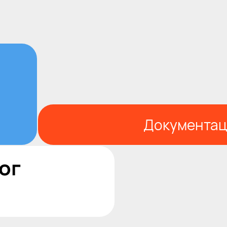
Документац
ог