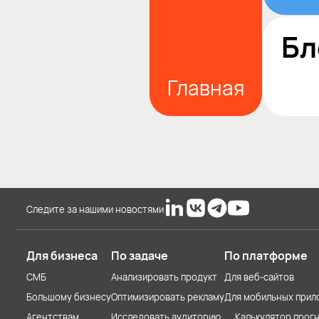
Бл
Главная
Следите за нашими новостями
Для бизнеса
По задаче
По платформе
СМБ
Анализировать продукт
Для веб-сайтов
Большому бизнесу
Оптимизировать рекламу
Для мобильных прил
Агентствам
Исследовать аудиторию
Калькулятор прогн