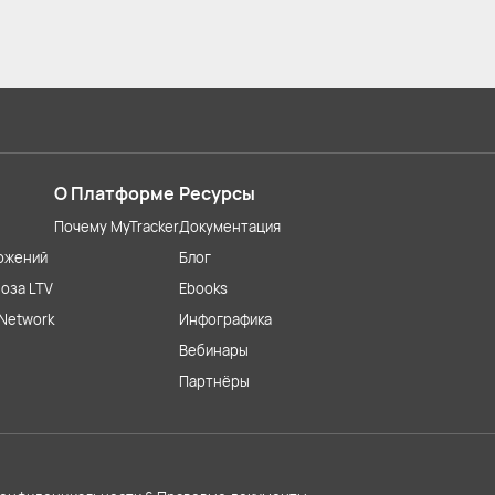
О Платформе
Ресурсы
Почему MyTracker
Документация
ожений
Блог
оза LTV
Ebooks
Network
Инфографика
Вебинары
Партнёры