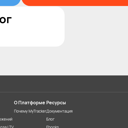
ог
О Платформе
Ресурсы
Почему MyTracker
Документация
ожений
Блог
оза LTV
Ebooks