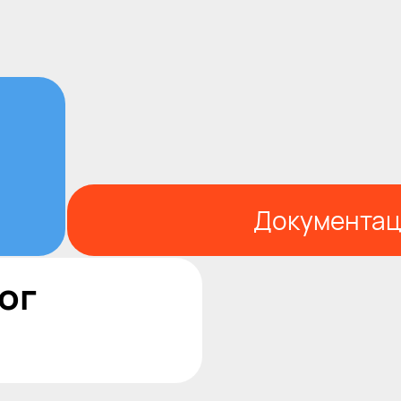
Документац
ог