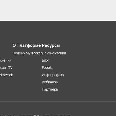
О Платформе
Ресурсы
Почему MyTracker
Документация
ожений
Блог
оза LTV
Ebooks
Network
Инфографика
Вебинары
Партнёры