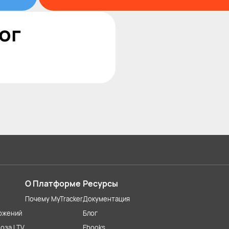
ог
О Платформе
Ресурсы
Почему MyTracker
Документация
ожений
Блог
оза LTV
Ebooks