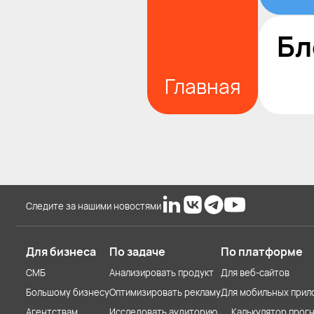
Бл
Главная
Следите за нашими новостями
Для бизнеса
По задаче
По платформе
СМБ
Анализировать продукт
Для веб-сайтов
Большому бизнесу
Оптимизировать рекламу
Для мобильных прил
Агентствам
Исследовать аудиторию
Калькулятор прогн