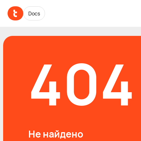
Docs
Docs
404
Не найдено