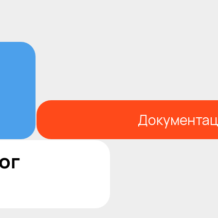
Документац
ог