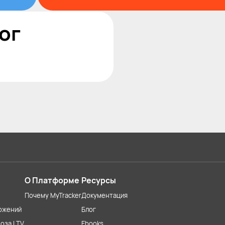
ог
О Платформе
Ресурсы
Почему MyTracker
Документация
ожений
Блог
оза LTV
Ebooks