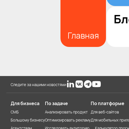
Бл
Главная
Следите за нашими новостями
Для бизнеса
По задаче
По платформе
СМБ
Анализировать продукт
Для веб-сайтов
Большому бизнесу
Оптимизировать рекламу
Для мобильных прил
Агентствам
Исследовать аудиторию
Калькулятор прогн