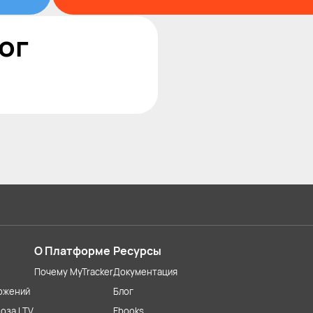
ог
О Платформе
Ресурсы
Почему MyTracker
Документация
ожений
Блог
оза LTV
Ebooks