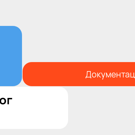
Документац
ог