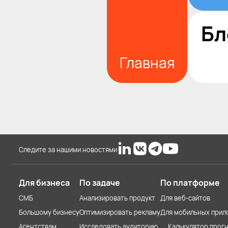
Бл
Главная
Следите за нашими новостями
Для бизнеса
По задаче
По платформе
СМБ
Анализировать продукт
Для веб-сайтов
Большому бизнесу
Оптимизировать рекламу
Для мобильных прил
Агентствам
Исследовать аудиторию
Калькулятор прогн