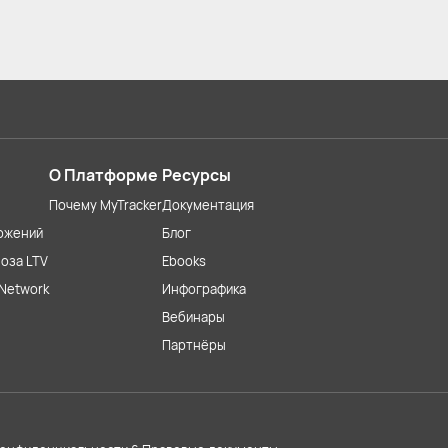
О Платформе
Ресурсы
Почему MyTracker
Документация
ожений
Блог
оза LTV
Ebooks
Network
Инфографика
Вебинары
Партнёры