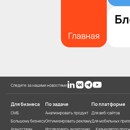
Бл
Главная
Следите за нашими новостями
Для бизнеса
По задаче
По платформе
СМБ
Анализировать продукт
Для веб-сайтов
Большому бизнесу
Оптимизировать рекламу
Для мобильных прил
Агентствам
Исследовать аудиторию
Калькулятор прогн