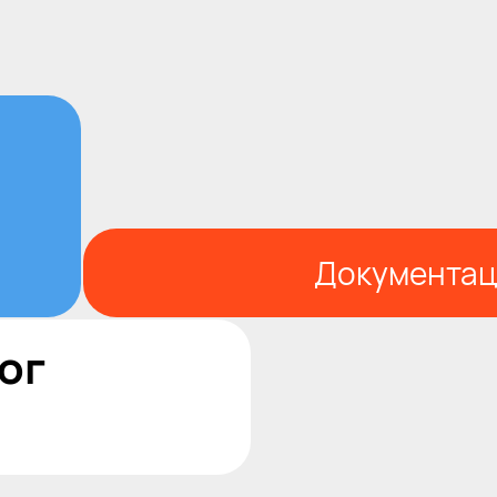
Документац
ог