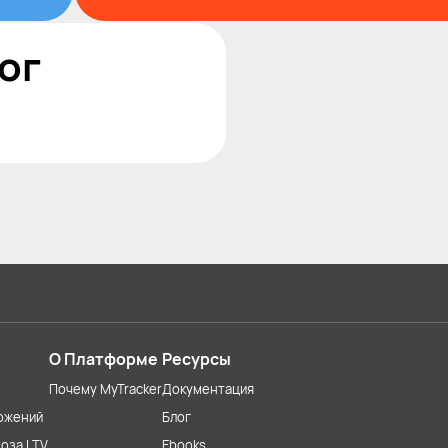
ог
О Платформе
Ресурсы
Почему MyTracker
Документация
ожений
Блог
оза LTV
Ebooks