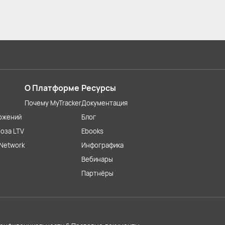
О Платформе
Ресурсы
Почему MyTracker
Документация
ожений
Блог
оза LTV
Ebooks
Network
Инфографика
Вебинары
Партнёры