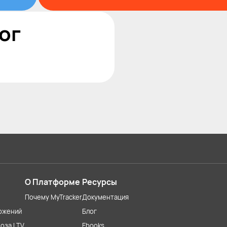
ог
О Платформе
Ресурсы
Почему MyTracker
Документация
ожений
Блог
оза LTV
Ebooks