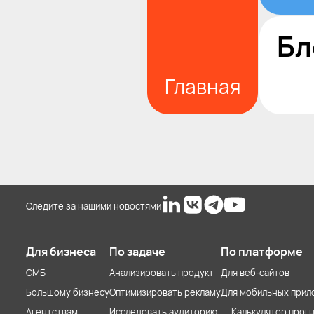
Бл
Главная
Следите за нашими новостями
Для бизнеса
По задаче
По платформе
СМБ
Анализировать продукт
Для веб-сайтов
Большому бизнесу
Оптимизировать рекламу
Для мобильных прил
Агентствам
Исследовать аудиторию
Калькулятор прогн