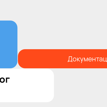
Документац
ог