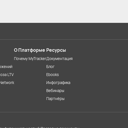
О Платформе
Ресурсы
Почему MyTracker
Документация
ожений
Блог
оза LTV
Ebooks
Network
Инфографика
Вебинары
Партнёры